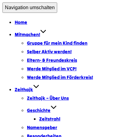
Navigation umschalten
Home
Mitmachen!
Gruppe für mein Kind finden
Selber Aktiv werden!
Eltern- & Freundeskreis
Werde Mitglied im VCP!
Werde Mitglied im Förderkreis!
Zeithajk
Zeithajk – Über Uns
Geschichte
Zeitstrahl
Namensgeber
Besonderheiten