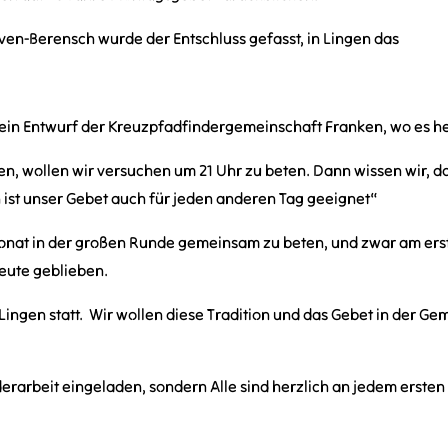
en-Berensch wurde der Entschluss gefasst, in Lingen das
te ein Entwurf der Kreuzpfadfindergemeinschaft Franken, wo es he
, wollen wir versuchen um 21 Uhr zu beten. Dann wissen wir, da
h ist unser Gebet auch für jeden anderen Tag geeignet“
nat in der großen Runde gemeinsam zu beten, und zwar am erste
heute geblieben.
ingen statt. Wir wollen diese Tradition und das Gebet in der Geme
nderarbeit eingeladen, sondern Alle sind herzlich an jedem erst