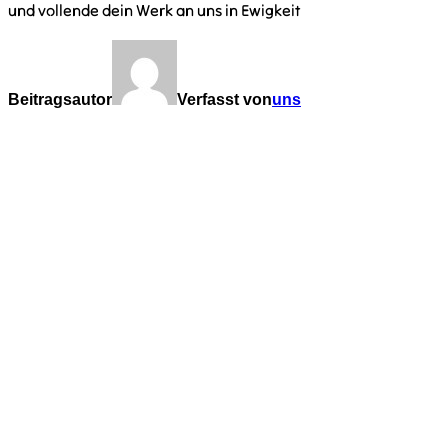
und vollende dein Werk an uns in Ewigkeit
Beitragsautor
Verfasst von
uns
KONTAKT
kontakt@vcplingen.de
0591 8073362
Bäumerstr. 16 49808 Lingen
STAMMESLEITUNG
Merlin Krieger
Lena Schiefelbein
Johannes Urban
Jana Wahler