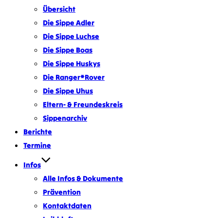
Übersicht
Die Sippe Adler
Die Sippe Luchse
Die Sippe Boas
Die Sippe Huskys
Die Ranger*Rover
Die Sippe Uhus
Eltern- & Freundeskreis
Sippenarchiv
Berichte
Termine
Infos
Alle Infos & Dokumente
Prävention
Kontaktdaten