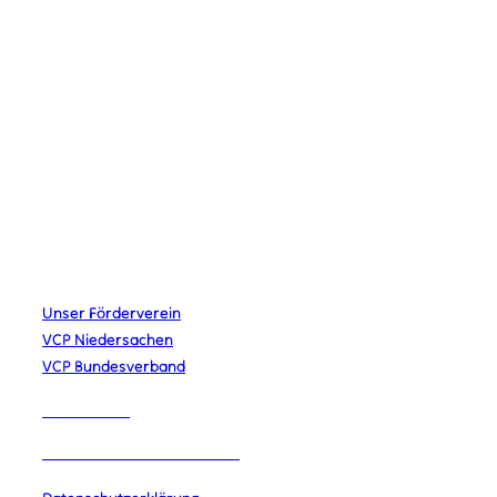
kontakt@vcplingen.de
0591 8073362
Bäumerstr. 16 49808 Lingen
STAMMESLEITUNG
Merlin Krieger
Lena Schiefelbein
Johannes Urban
Jana Wahler
LINKS
Unser Förderverein
VCP Niedersachen
VCP Bundesverband
IMPRESSUM
DATENSCHUTZERKLÄRUNG