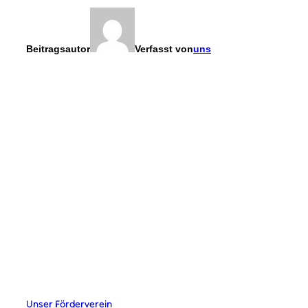
Beitragsautor
Verfasst von
uns
KONTAKT
kontakt@vcplingen.de
0591 8073362
Bäumerstr. 16 49808 Lingen
STAMMESLEITUNG
Merlin Krieger
Lena Schiefelbein
Johannes Urban
Jana Wahler
LINKS
Unser Förderverein