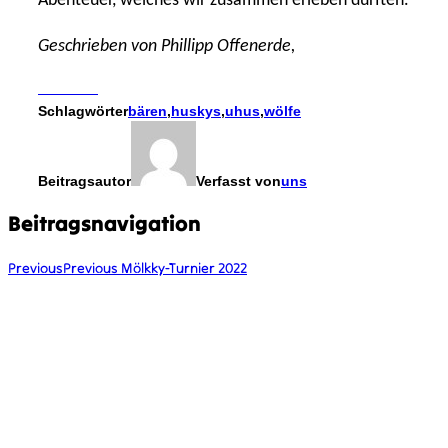
Abenteuer, welches wir zusammen erleben durften.
Geschrieben von Phillipp Offenerde,
Schlagwörter
bären
,
huskys
,
uhus
,
wölfe
Beitragsautor
Verfasst von
uns
Beitragsnavigation
Previous
Previous
Mölkky-Turnier 2022
KONTAKT
kontakt@vcplingen.de
0591 8073362
Bäumerstr. 16 49808 Lingen
STAMMESLEITUNG