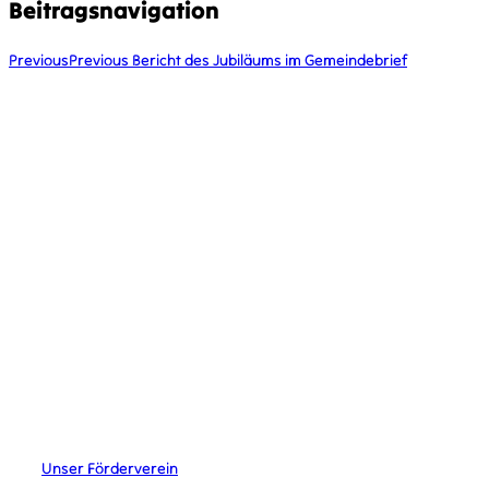
Beitragsnavigation
Previous
Previous
Bericht des Jubiläums im Gemeindebrief
KONTAKT
kontakt@vcplingen.de
0591 8073362
Bäumerstr. 16 49808 Lingen
STAMMESLEITUNG
Merlin Krieger
Lena Schiefelbein
Johannes Urban
Jana Wahler
LINKS
Unser Förderverein