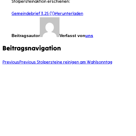
Stolpersteinaktion erschienen:
Gemeindebrief 3.25 (1)
Herunterladen
Beitragsautor
Verfasst von
uns
Beitragsnavigation
Previous
Previous
Stolpersteine reinigen am Wahlsonntag
KONTAKT
kontakt@vcplingen.de
0591 8073362
Bäumerstr. 16 49808 Lingen
STAMMESLEITUNG
Merlin Krieger
Lena Schiefelbein