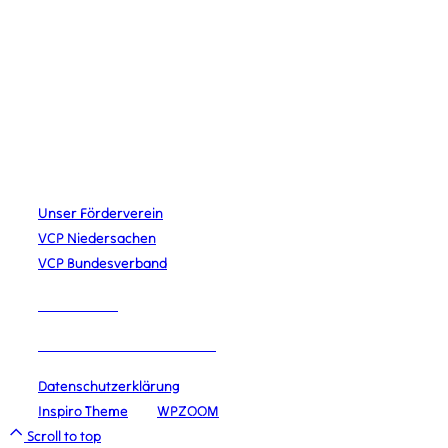
STAMMESLEITUNG
Merlin Krieger
Lena Schiefelbein
Johannes Urban
Jana Wahler
LINKS
Unser Förderverein
VCP Niedersachen
VCP Bundesverband
IMPRESSUM
DATENSCHUTZERKLÄRUNG
Datenschutzerklärung
Copyright © 2026 VCP Lingen
Inspiro Theme
von
WPZOOM
Scroll to top