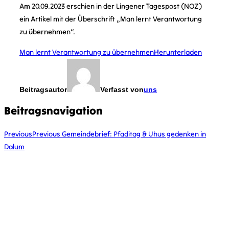
Am 20.09.2023 erschien in der Lingener Tagespost (NOZ)
ein Artikel mit der Überschrift „Man lernt Verantwortung
zu übernehmen“.
Man lernt Verantwortung zu übernehmen
Herunterladen
Beitragsautor
Verfasst von
uns
Beitragsnavigation
Previous
Previous
Gemeindebrief: Pfaditag & Uhus gedenken in
Dalum
KONTAKT
kontakt@vcplingen.de
0591 8073362
Bäumerstr. 16 49808 Lingen