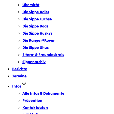
Übersicht
Die Sippe Adler
Die Sippe Luchse
Die Sippe Boas
Die Sippe Huskys
Die Ranger*Rover
Die Sippe Uhus
Eltern- & Freundeskreis
Sippenarchiv
Berichte
Termine
Infos
Alle Infos & Dokumente
Prävention
Kontaktdaten