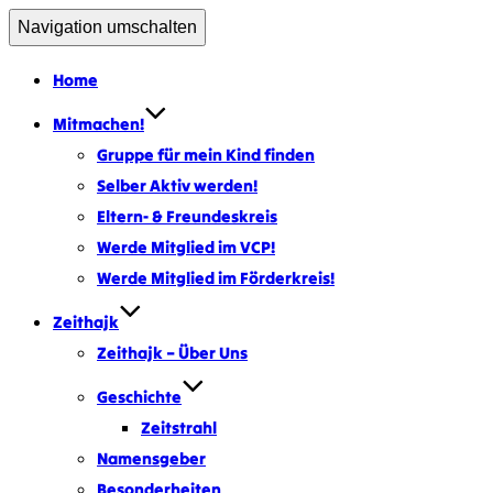
Navigation umschalten
Home
Mitmachen!
Gruppe für mein Kind finden
Selber Aktiv werden!
Eltern- & Freundeskreis
Werde Mitglied im VCP!
Werde Mitglied im Förderkreis!
Zeithajk
Zeithajk – Über Uns
Geschichte
Zeitstrahl
Namensgeber
Besonderheiten