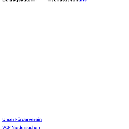
KONTAKT
kontakt@vcplingen.de
0591 8073362
Bäumerstr. 16 49808 Lingen
STAMMESLEITUNG
Merlin Krieger
Lena Schiefelbein
Johannes Urban
Jana Wahler
LINKS
Unser Förderverein
VCP Niedersachen