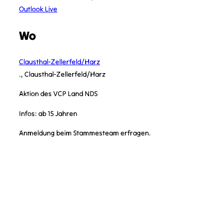
Outlook Live
Wo
Clausthal-Zellerfeld/Harz
., Clausthal-Zellerfeld/Harz
Aktion des VCP Land NDS
Infos: ab 15 Jahren
Anmeldung beim Stammesteam erfragen.
KONTAKT
kontakt@vcplingen.de
0591 8073362
Bäumerstr. 16 49808 Lingen
STAMMESLEITUNG