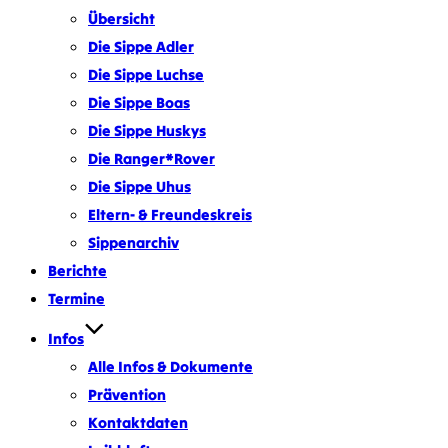
Übersicht
Die Sippe Adler
Die Sippe Luchse
Die Sippe Boas
Die Sippe Huskys
Die Ranger*Rover
Die Sippe Uhus
Eltern- & Freundeskreis
Sippenarchiv
Berichte
Termine
Infos
Alle Infos & Dokumente
Prävention
Kontaktdaten