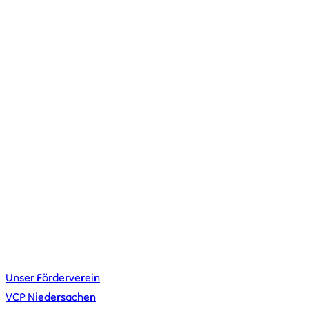
KONTAKT
kontakt@vcplingen.de
0591 8073362
Bäumerstr. 16 49808 Lingen
STAMMESLEITUNG
Merlin Krieger
Lena Schiefelbein
Johannes Urban
Jana Wahler
LINKS
Unser Förderverein
VCP Niedersachen