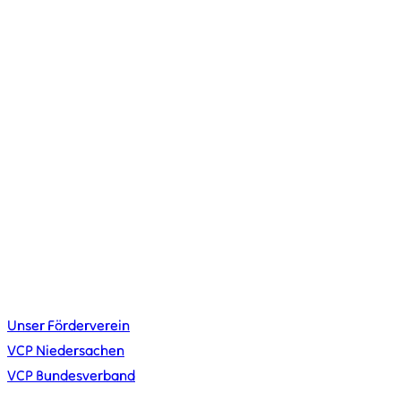
kontakt@vcplingen.de
0591 8073362
Bäumerstr. 16 49808 Lingen
STAMMESLEITUNG
Merlin Krieger
Lena Schiefelbein
Johannes Urban
Jana Wahler
LINKS
Unser Förderverein
VCP Niedersachen
VCP Bundesverband