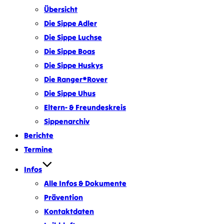
Übersicht
Die Sippe Adler
Die Sippe Luchse
Die Sippe Boas
Die Sippe Huskys
Die Ranger*Rover
Die Sippe Uhus
Eltern- & Freundeskreis
Sippenarchiv
Berichte
Termine
Infos
Alle Infos & Dokumente
Prävention
Kontaktdaten