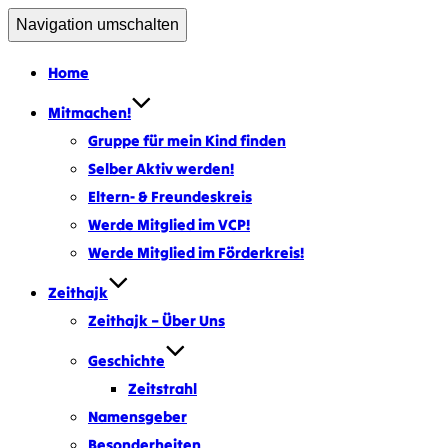
Navigation umschalten
Home
Mitmachen!
Gruppe für mein Kind finden
Selber Aktiv werden!
Eltern- & Freundeskreis
Werde Mitglied im VCP!
Werde Mitglied im Förderkreis!
Zeithajk
Zeithajk – Über Uns
Geschichte
Zeitstrahl
Namensgeber
Besonderheiten