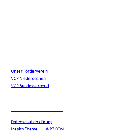
Bäumerstr. 16 49808 Lingen
STAMMESLEITUNG
Merlin Krieger
Lena Schiefelbein
Johannes Urban
Jana Wahler
LINKS
Unser Förderverein
VCP Niedersachen
VCP Bundesverband
IMPRESSUM
DATENSCHUTZERKLÄRUNG
Datenschutzerklärung
Copyright © 2026 VCP Lingen
Inspiro Theme
von
WPZOOM