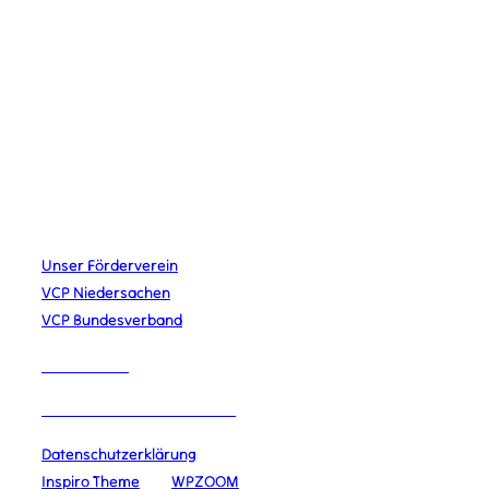
Bäumerstr. 16 49808 Lingen
STAMMESLEITUNG
Merlin Krieger
Lena Schiefelbein
Johannes Urban
Jana Wahler
LINKS
Unser Förderverein
VCP Niedersachen
VCP Bundesverband
IMPRESSUM
DATENSCHUTZERKLÄRUNG
Datenschutzerklärung
Copyright © 2026 VCP Lingen
Inspiro Theme
von
WPZOOM