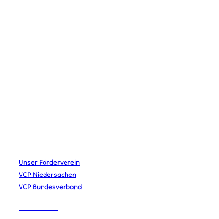
KONTAKT
kontakt@vcplingen.de
0591 8073362
Bäumerstr. 16 49808 Lingen
STAMMESLEITUNG
Merlin Krieger
Lena Schiefelbein
Johannes Urban
Jana Wahler
LINKS
Unser Förderverein
VCP Niedersachen
VCP Bundesverband
IMPRESSUM