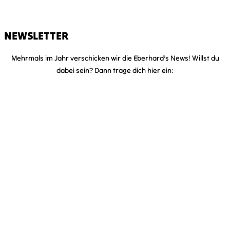
NEWSLETTER
Mehrmals im Jahr verschicken wir die Eberhard’s News! Willst du
dabei sein? Dann trage dich hier ein:
KONTAKT
kontakt@vcplingen.de
0591 8073362
Bäumerstr. 16 49808 Lingen
STAMMESLEITUNG
Merlin Krieger
Lena Schiefelbein
Johannes Urban