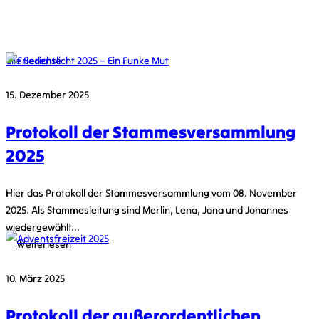
alle Berichte
15. Dezember 2025
Friedenslicht 2025 – Ein Funke Mut
Juni 19, 2026
Protokoll der Stammesversammlung
2025
Hier das Protokoll der Stammesversammlung vom 08. November
2025. Als Stammesleitung sind Merlin, Lena, Jana und Johannes
wiedergewählt...
Weiterlesen
10. März 2025
Adventsfreizeit 2025
Protokoll der außerordentlichen